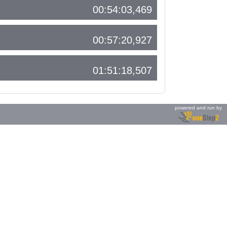
00:54:03,469
00:57:20,927
01:51:18,507
powered and run by