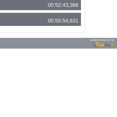
00:52:43,386
00:55:54,631
powered and run by