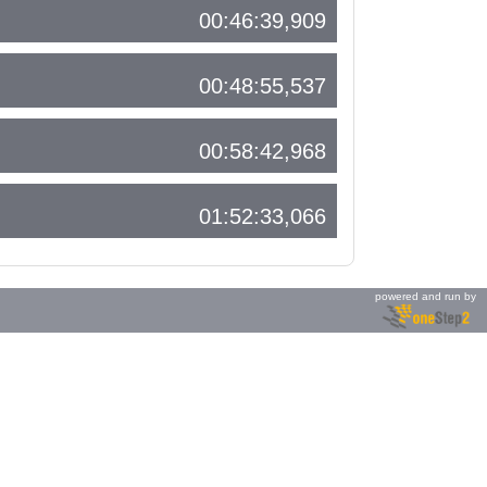
00:46:39,909
00:48:55,537
00:58:42,968
01:52:33,066
powered and run by