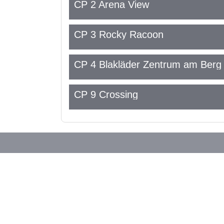
CP 2 Arena View
CP 3 Rocky Racoon
CP 4 Blakläder Zentrum am Berg
CP 9 Crossing